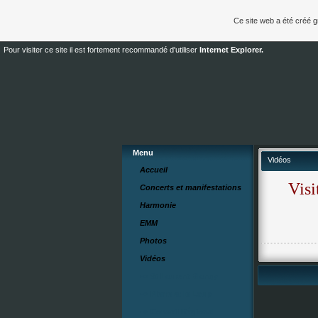
Ce site web a été créé 
Pour visiter ce site il est fortement recommandé d'utiliser
Internet Explorer.
Menu
Vidéos
Accueil
Visi
Concerts et manifestations
Harmonie
EMM
Photos
Vidéos
=> St Laurent Blangy
=> Pierre et le Loup
=> Conseil Régional